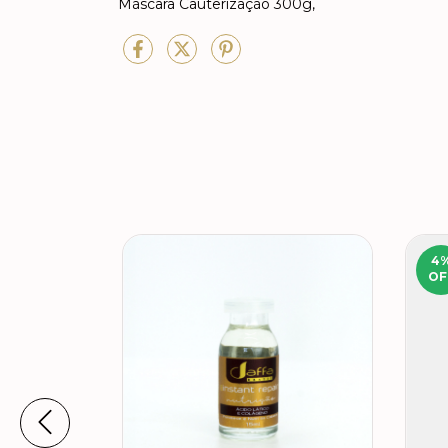
Máscara Cauterização 300g,
4
OF