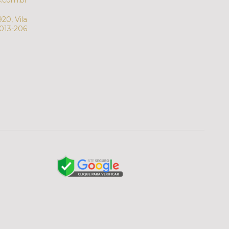
.com.br
20, Vila
7013-206