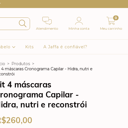
"
0
Atendimento
Minha conta
Meu carrinho
abelo
Kits
A Jaffa é confiável?
cio
>
Produtos
>
t 4 máscaras Cronograma Capilar - Hidra, nutri e
constrói
it 4 máscaras
ronograma Capilar -
idra, nutri e reconstrói
R$260,00