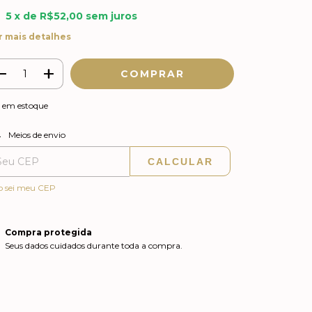
5
x de
R$52,00
sem juros
r mais detalhes
em estoque
ALTERAR CEP
regas para o CEP:
Meios de envio
CALCULAR
o sei meu CEP
Compra protegida
Seus dados cuidados durante toda a compra.