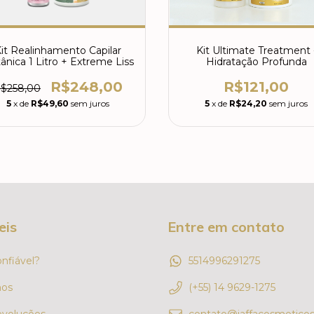
it Realinhamento Capilar
Kit Ultimate Treatment 
ânica 1 Litro + Extreme Liss
Hidratação Profunda
R$248,00
R$121,00
$258,00
5
x de
R$49,60
sem juros
5
x de
R$24,20
sem juros
eis
Entre em contato
onfiável?
5514996291275
os
(+55) 14 9629-1275