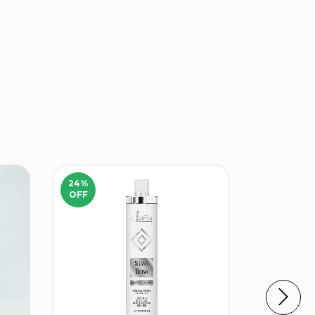
24
%
OFF