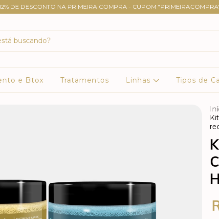
12% DE DESCONTO NA PRIMEIRA COMPRA - CUPOM "PRIMEIRACOMPRA
ento e Btox
Tratamentos
Linhas
Tipos de C
Iní
Ki
re
K
C
H