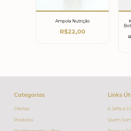
onograma
Ampola Nutrição
K
Bot
R$22,00
00
R
m juros
Categorias
Links Út
Ofertas
A Jaffa é C
Produtos
Quem Som