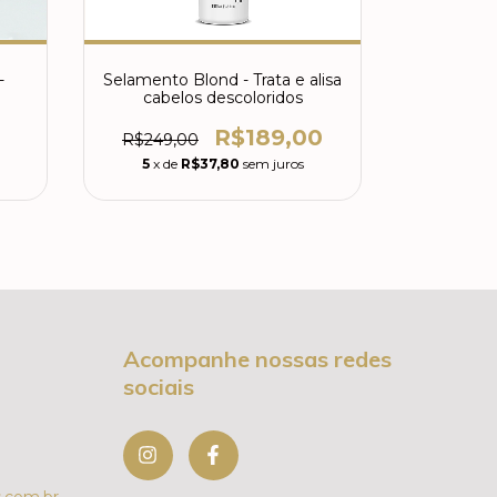
-
Selamento Blond - Trata e alisa
cabelos descoloridos
R$189,00
R$249,00
3
x de
5
x de
R$37,80
sem juros
Acompanhe nossas redes
sociais