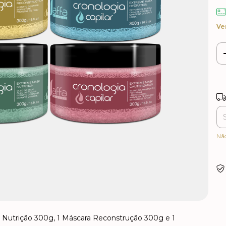
Ve
Ent
Nã
a Nutrição 300g, 1 Máscara Reconstrução 300g e 1