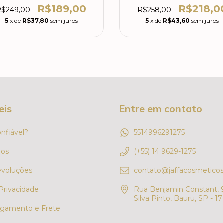
R$189,00
R$218,0
R$249,00
R$258,00
5
x de
R$37,80
sem juros
5
x de
R$43,60
sem juros
eis
Entre em contato
onfiável?
5514996291275
os
(+55) 14 9629-1275
evoluções
contato@jaffacosmeticos
 Privacidade
Rua Benjamin Constant, 9
Silva Pinto, Bauru, SP - 1
gamento e Frete