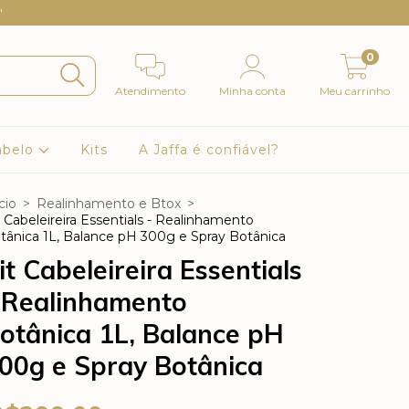
"
0
Atendimento
Minha conta
Meu carrinho
abelo
Kits
A Jaffa é confiável?
cio
>
Realinhamento e Btox
>
t Cabeleireira Essentials - Realinhamento
tânica 1L, Balance pH 300g e Spray Botânica
it Cabeleireira Essentials
 Realinhamento
otânica 1L, Balance pH
00g e Spray Botânica