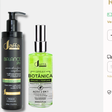
Ve
Ent
Nã