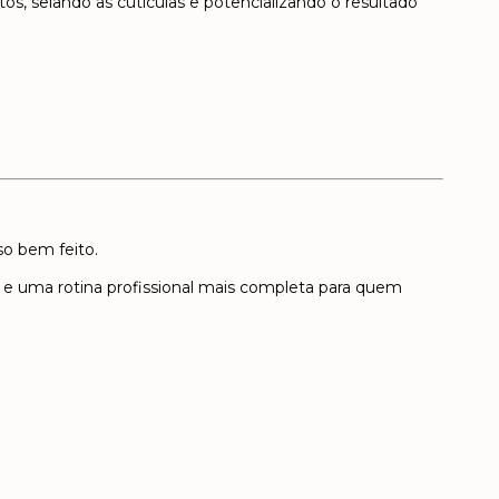
tos, selando as cutículas e potencializando o resultado
o bem feito.
a e uma rotina profissional mais completa para quem