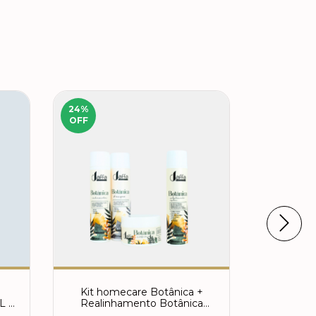
24
%
22
%
OFF
OFF
Kit homecare Botânica +
Kit Reali
L +
Realinhamento Botânica
+ Spra
ido
300ml