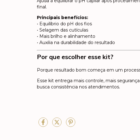
Ajuda a equilibrar o pH capilar após procedimen
final.
Principais benefícios:
• Equilíbrio do pH dos fios
• Selagem das cutículas
• Mais brilho e alinhamento
• Auxilia na durabilidade do resultado
Por que escolher esse kit?
Porque resultado bom começa em um process
Esse kit entrega mais controle, mais seguranç
busca consistência nos atendimentos.