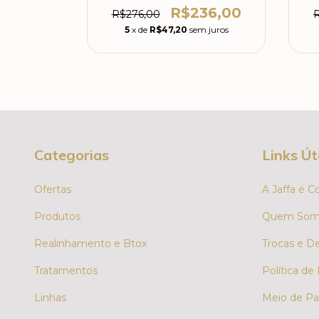
59,00
R$236,00
R$276,00
 juros
5
x de
R$47,20
sem juros
Categorias
Links Út
Ofertas
A Jaffa é C
Produtos
Quem Som
Realinhamento e Btox
Trocas e D
Tratamentos
Política de
Linhas
Meio de Pa