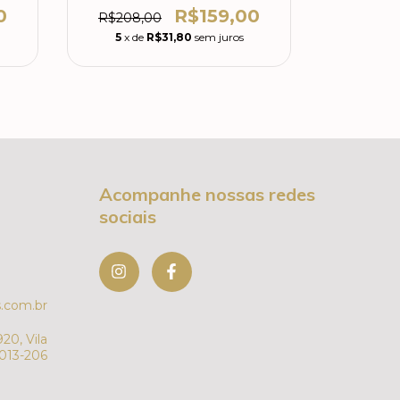
0
R$159,00
R$208,00
R$308,
5
x de
R$31,80
sem juros
5
x de
Acompanhe nossas redes
sociais
.com.br
20, Vila
7013-206