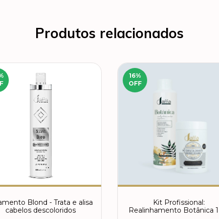
Produtos relacionados
%
16
%
F
OFF
amento Blond - Trata e alisa
Kit Profissional:
cabelos descoloridos
Realinhamento Botânica 1
Pó Descolorante Ultra Ráp