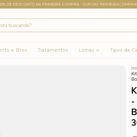
12% DE DESCONTO NA PRIMEIRA COMPRA - CUPOM "PRIMEIRACOMPRA
ento e Btox
Tratamentos
Linhas
Tipos de C
Iní
Ki
Bo
K
-
B
3