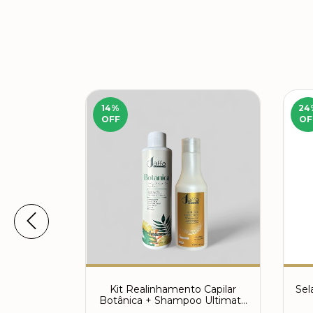
14
%
24
OFF
OF
 Capilar
Kit Realinhamento Capilar
Sel
izer +
Botânica + Shampoo Ultimate
Salão