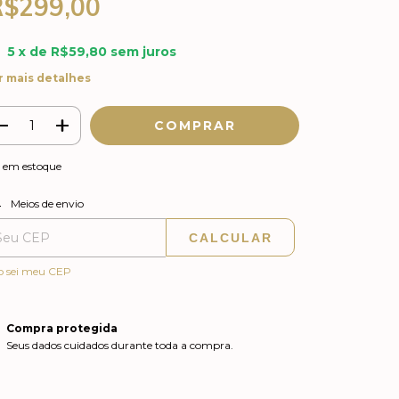
R$299,00
5
x de
R$59,80
sem juros
r mais detalhes
em estoque
ALTERAR CEP
regas para o CEP:
Meios de envio
CALCULAR
o sei meu CEP
Compra protegida
Seus dados cuidados durante toda a compra.