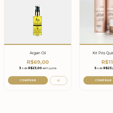
Argan Oil
Kit Pós Qu
R$69,00
R$11
3
x de
R$23,00
sem juros
5
x de
R$23