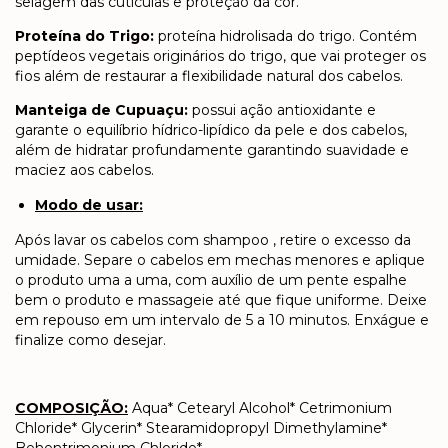
selagem das cutículas e proteção da cor.
Proteína do Trigo:
proteína hidrolisada do trigo. Contém
peptídeos vegetais originários do trigo, que vai proteger os
fios além de restaurar a flexibilidade natural dos cabelos.
Manteiga de Cupuaçu:
possui ação antioxidante e
garante o equilíbrio hídrico-lipídico da pele e dos cabelos,
além de hidratar profundamente garantindo suavidade e
maciez aos cabelos.
Modo de usar:
​Após lavar os cabelos com shampoo , retire o excesso da
umidade. Separe o cabelos em mechas menores e aplique
o produto uma a uma, com auxílio de um pente espalhe
bem o produto e massageie até que fique uniforme. Deixe
em repouso em um intervalo de 5 a 10 minutos. Enxágue e
finalize como desejar.
COMPOSIÇÃO:
Aqua* Cetearyl Alcohol* Cetrimonium
Chloride* Glycerin* Stearamidopropyl Dimethylamine*
Behentrimonium Chloride*