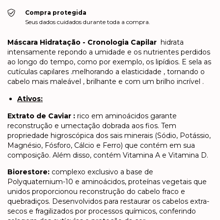
Compra protegida
Seus dados cuidados durante toda a compra.
Máscara Hidratação - Cronologia Capilar
hidrata
intensamente repondo a umidade e os nutrientes perdidos
ao longo do tempo, como por exemplo, os lipídios. E sela as
cutículas capilares .melhorando a elasticidade , tornando o
cabelo mais maleável , brilhante e com um brilho incrível .
Ativos:​
​Extrato de Caviar :
rico em aminoácidos garante
reconstrução e umectação dobrada aos fios. Tem
propriedade higroscópica dos sais minerais (Sódio, Potássio,
Magnésio, Fósforo, Cálcio e Ferro) que contém em sua
composição. Além disso, contém Vitamina A e Vitamina D.
Biorestore:
complexo exclusivo a base de
Polyquaternium-10 e aminoácidos, proteínas vegetais que
unidos proporcionou reconstrução do cabelo fraco e
quebradiços. Desenvolvidos para restaurar os cabelos extra-
secos e fragilizados por processos químicos, conferindo