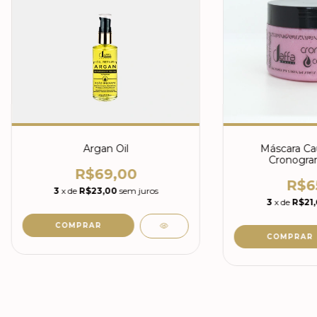
Argan Oil
Máscara Cau
Cronogram
R$69,00
R$6
3
x de
R$23,00
sem juros
3
x de
R$21,