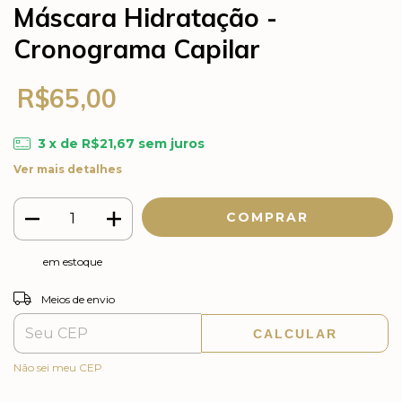
Máscara Hidratação -
Cronograma Capilar
R$65,00
3
x de
R$21,67
sem juros
Ver mais detalhes
em estoque
ALTERAR CEP
Entregas para o CEP:
Meios de envio
CALCULAR
Não sei meu CEP