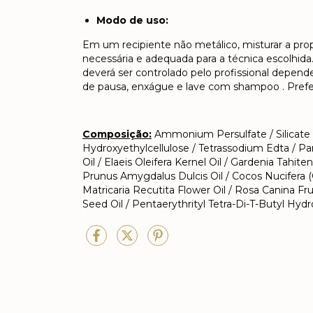
Modo de uso:
Em um recipiente não metálico, misturar a pr
necessária e adequada para a técnica escolhid
deverá ser controlado pelo profissional depe
de pausa, enxágue e lave com shampoo . Prefe
Composição:
Ammonium Persulfate / Silicate S
Hydroxyethylcellulose / Tetrassodium Edta / Par
Oil / Elaeis Oleifera Kernel Oil / Gardenia Tahit
Prunus Amygdalus Dulcis Oil / Cocos Nucifera (
Matricaria Recutita Flower Oil / Rosa Canina Fr
Seed Oil / Pentaerythrityl Tetra-Di-T-Butyl Hy