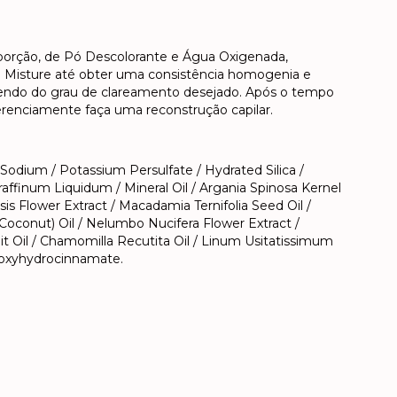
oporção, de Pó Descolorante e Água Oxigenada,
a. Misture até obter uma consistência homogenia e
ndendo do grau de clareamento desejado. Após o tempo
renciamente faça uma reconstrução capilar.
odium / Potassium Persulfate / Hydrated Silica /
affinum Liquidum / Mineral Oil / Argania Spinosa Kernel
ensis Flower Extract / Macadamia Ternifolia Seed Oil /
Coconut) Oil / Nelumbo Nucifera Flower Extract /
uit Oil / Chamomilla Recutita Oil / Linum Usitatissimum
droxyhydrocinnamate.