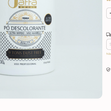
Ent
Nã