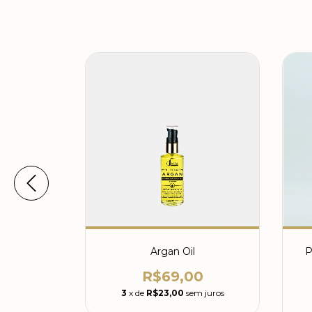
otânica
Argan Oil
P
R$69,00
0
3
x de
R$23,00
sem juros
m juros