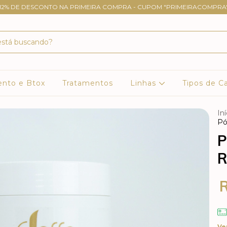
12% DE DESCONTO NA PRIMEIRA COMPRA - CUPOM "PRIMEIRACOMPRA
ento e Btox
Tratamentos
Linhas
Tipos de C
Iní
Pó
P
R
Ve