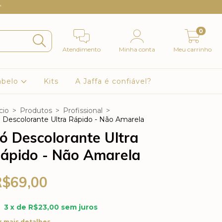
"
0
Atendimento
Minha conta
Meu carrinho
abelo
Kits
A Jaffa é confiável?
cio
>
Produtos
>
Profissional
>
 Descolorante Ultra Rápido - Não Amarela
ó Descolorante Ultra
ápido - Não Amarela
R$69,00
3
x de
R$23,00
sem juros
r mais detalhes