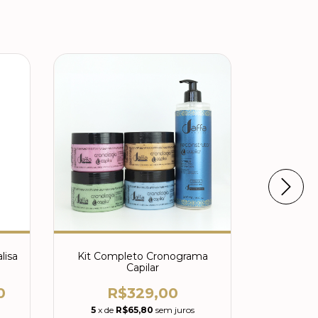
7
%
OFF
lisa
Kit Completo Cronograma
B
Capilar
R$149,
0
R$329,00
5
x de
5
x de
R$65,80
sem juros