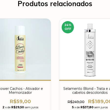
Produtos relacionados
24
%
OFF
ower Cachos - Ativador e
Selamento Blond - Trata e a
Memorizador
cabelos descoloridos
R$59,00
R$189,0
R$249,00
2
x de
R$29,50
sem juros
5
x de
R$37,80
sem juros