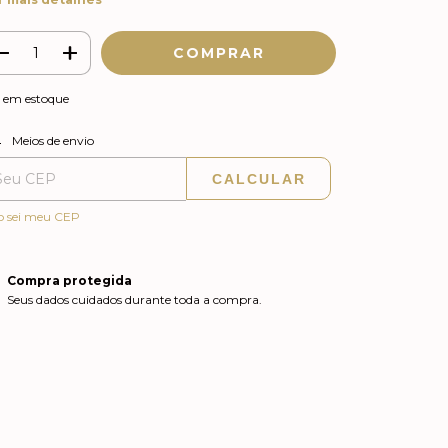
em estoque
ALTERAR CEP
regas para o CEP:
Meios de envio
CALCULAR
o sei meu CEP
Compra protegida
Seus dados cuidados durante toda a compra.