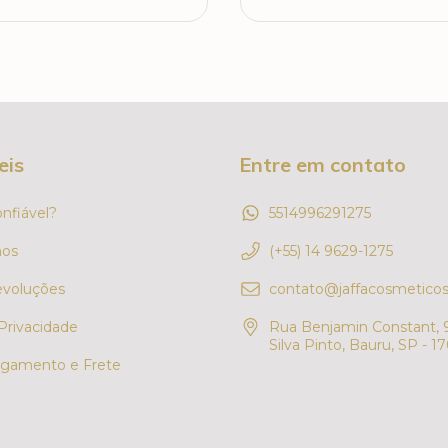
eis
Entre em contato
onfiável?
5514996291275
os
(+55) 14 9629-1275
evoluções
contato@jaffacosmeticos
 Privacidade
Rua Benjamin Constant, 9
Silva Pinto, Bauru, SP - 1
gamento e Frete