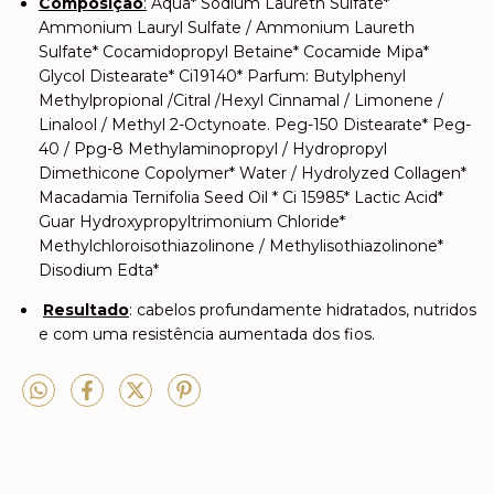
Composição
:
Aqua* Sodium Laureth Sulfate*
Ammonium Lauryl Sulfate / Ammonium Laureth
Sulfate* Cocamidopropyl Betaine* Cocamide Mipa*
Glycol Distearate* Ci19140* Parfum: Butylphenyl
Methylpropional /Citral /Hexyl Cinnamal / Limonene /
Linalool / Methyl 2-Octynoate. Peg-150 Distearate* Peg-
40 / Ppg-8 Methylaminopropyl / Hydropropyl
Dimethicone Copolymer* Water / Hydrolyzed Collagen*
Macadamia Ternifolia Seed Oil * Ci 15985* Lactic Acid*
Guar Hydroxypropyltrimonium Chloride*
Methylchloroisothiazolinone / Methylisothiazolinone*
Disodium Edta*
Resultado
: cabelos profundamente hidratados, nutridos
e com uma resistência aumentada dos fios.