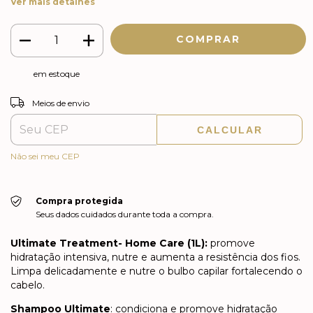
Ver mais detalhes
em estoque
ALTERAR CEP
Entregas para o CEP:
Meios de envio
CALCULAR
Não sei meu CEP
Compra protegida
Seus dados cuidados durante toda a compra.
Ultimate Treatment- Home Care (1L):
promove
hidratação intensiva, nutre e aumenta a resistência dos fios.
Limpa delicadamente e nutre o bulbo capilar fortalecendo o
cabelo.
Shampoo Ultimate
: condiciona e promove hidratação