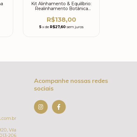
ma
Kit Alinhamento & Equilíbrio:
Shampoo 
Realinhamento Botânica
Quím
300ml + Balance pH 300g
R$138,00
R
5
x de
R$27,60
sem juros
5
x de
Acompanhe nossas redes
sociais
.com.br
20, Vila
7013-206