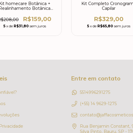
Kit homecare Botânica +
Kit Completo Cronogra
Realinhamento Botânica
Capilar
300ml
R$159,00
R$329,00
R$208,00
5
x de
R$31,80
sem juros
5
x de
R$65,80
sem juros
eis
Entre em contato
onfiável?
5514996291275
os
(+55) 14 9629-1275
evoluções
contato@jaffacosmeticos
 Privacidade
Rua Benjamin Constant, 9
Silva Pinto, Bauru, SP - 1