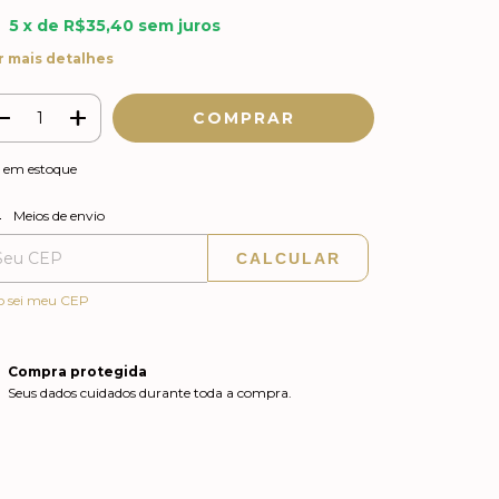
5
x de
R$35,40
sem juros
r mais detalhes
em estoque
ALTERAR CEP
regas para o CEP:
Meios de envio
CALCULAR
o sei meu CEP
Compra protegida
Seus dados cuidados durante toda a compra.