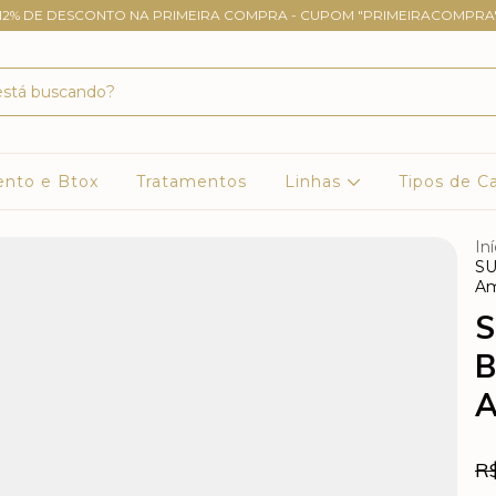
12% DE DESCONTO NA PRIMEIRA COMPRA - CUPOM "PRIMEIRACOMPRA
ento e Btox
Tratamentos
Linhas
Tipos de C
Iní
SU
Am
S
B
A
R