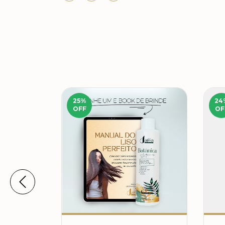
25
%
24
OFF
OF