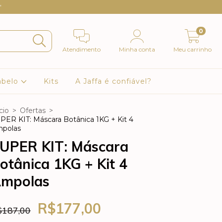
"
0
Atendimento
Minha conta
Meu carrinho
abelo
Kits
A Jaffa é confiável?
cio
>
Ofertas
>
PER KIT: Máscara Botânica 1KG + Kit 4
polas
UPER KIT: Máscara
otânica 1KG + Kit 4
mpolas
R$177,00
$187,00