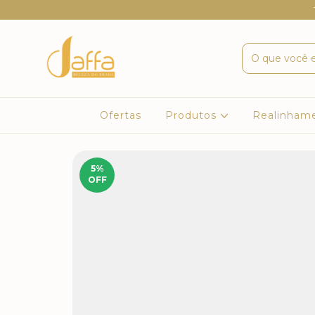
Ofertas
Produtos
Realinham
5
%
OFF