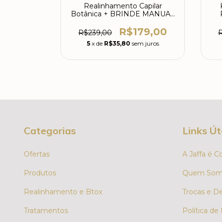
Realinhamento Capilar
Botânica + BRINDE MANUAL
LISO PERFEITO
0
R$179,00
R$239,00
m juros
5
x de
R$35,80
sem juros
Categorias
Links Út
Ofertas
A Jaffa é C
Produtos
Quem Som
Realinhamento e Btox
Trocas e D
Tratamentos
Política de