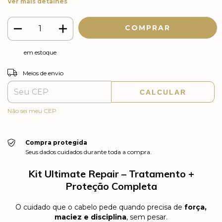
Ver mais detalhes
em estoque
ALTERAR CEP
Entregas para o CEP:
Meios de envio
CALCULAR
Não sei meu CEP
Compra protegida
Seus dados cuidados durante toda a compra.
Kit Ultimate Repair – Tratamento +
Proteção Completa
O cuidado que o cabelo pede quando precisa de
força,
maciez e disciplina
, sem pesar.