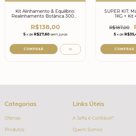
Kit Alinhamento & Equilíbrio:
SUPER KIT: Má
Realinhamento Botânica 300ml
1KG + Kit
+ Balance pH 300g
R$138,00
R$187,00
5
x de
R$27,60
sem juros
5
x de
R$35,
Categorias
Links Úteis
Ofertas
A Jaffa é Confiável?
Produtos
Quem Somos