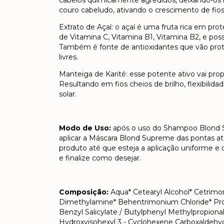
cabelos quimicamente agredidos, deixando-os m
couro cabeludo, ativando o crescimento de fios
Extrato de Açaí: o açaí é uma fruta rica em prote
de Vitamina C, Vitamina B1, Vitamina B2, e pos
Também é fonte de antioxidantes que vão prot
livres.
Manteiga de Karité: esse potente ativo vai pro
Resultando em fios cheios de brilho, flexibilida
solar.
Modo de Uso:
após o uso do Shampoo Blond 
aplicar a Máscara Blond Supreme das pontas at
produto até que esteja a aplicação uniforme e 
e finalize como desejar.
Composição:
Aqua* Cetearyl Alcohol* Cetrimo
Dimethylamine* Behentrimonium Chloride* Prop
Benzyl Salicylate / Butylphenyl Methylpropional /
Hydroxyisohexyl 3 - Cyclohexene Carboxaldehyd