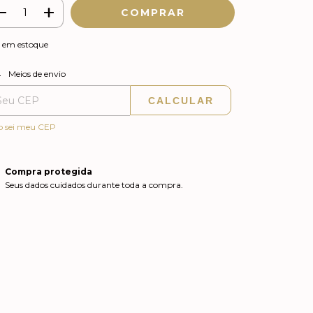
em estoque
ALTERAR CEP
regas para o CEP:
Meios de envio
CALCULAR
o sei meu CEP
Compra protegida
Seus dados cuidados durante toda a compra.