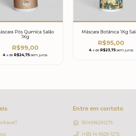
áscara Pós Quimíca Salão
Máscara Botânica 1Kg Sal
1Kg
R$95,00
R$99,00
4
x de
R$23,75
sem juros
4
x de
R$24,75
sem juros
eis
Entre em contato
onfiável?
5514996291275
os
(+55) 14 9629-1275