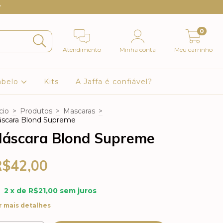
"
0
Atendimento
Minha conta
Meu carrinho
abelo
Kits
A Jaffa é confiável?
cio
>
Produtos
>
Mascaras
>
scara Blond Supreme
áscara Blond Supreme
R$42,00
2
x de
R$21,00
sem juros
r mais detalhes