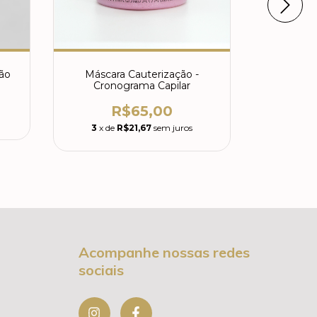
ão
Máscara Cauterização -
Másca
Cronograma Capilar
Cron
R$65,00
3
x de
R$21,67
sem juros
3
x de
Acompanhe nossas redes
sociais