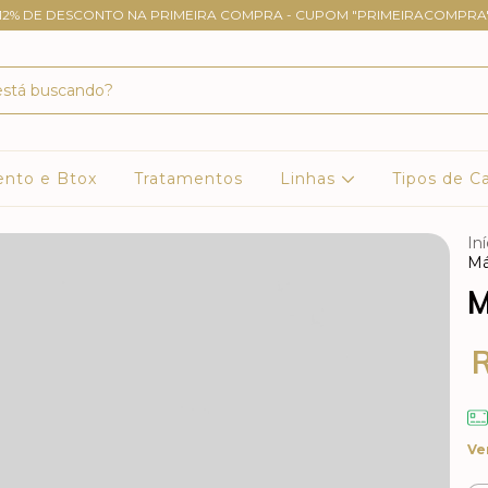
12% DE DESCONTO NA PRIMEIRA COMPRA - CUPOM "PRIMEIRACOMPRA
ento e Btox
Tratamentos
Linhas
Tipos de C
Iní
Má
M
Ve