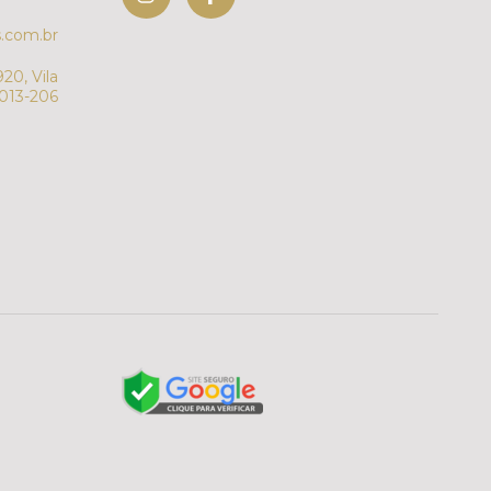
.com.br
20, Vila
7013-206