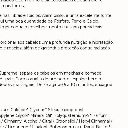
acios e com brilho o dia todo, além de estimular o
 mais fortes.
ínas, fibras e lipídios. Além disso, é uma excelente fonte
sui uma boa quantidade de Fósforo, Ferro e Cálcio.
eger contra o envelhecimento causado por radicais
porcionar aos cabelos uma profunda nutrição e hidratação.
de e maciez, além de garantir a proteção contra radiação
Supreme, separe os cabelos em mechas e comece
é a raíz. Com o auxílio de um pente, espalhe bem o
depois massageie. Deixe agir de 5 a 10 minutos, enxágue
nium Chloride* Glycerin* Stearamidopropyl
ylene Glycol* Mineral Oil* Polyquaternium-7* Parfum:
 Cinnamyl Alcohol / Citral / Citronellol / Hexyl Cinnamal /
e / Limonene / Linalool. Butyrospermum Parkii Butter*