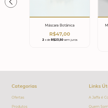
rução -
Máscara Botânica
M
pilar
R$47,00
0
2
x de
R$23,50
sem juros
 juros
Categorias
Links Út
Ofertas
A Jaffa é C
Produtos
Quem Som