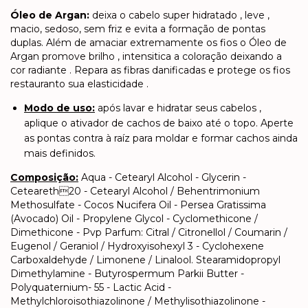
Óleo de Argan:
deixa o cabelo super hidratado , leve ,
macio, sedoso, sem friz e evita a formação de pontas
duplas. Além de amaciar extremamente os fios o Óleo de
Argan promove brilho , intensitica a coloração deixando a
cor radiante . Repara as fibras danificadas e protege os fios
restauranto sua elasticidade .
Modo de uso:
após lavar e hidratar seus cabelos ,
aplique o ativador de cachos de baixo até o topo. Aperte
as pontas contra à raíz para moldar e formar cachos ainda
mais definidos.
Composição:
Aqua - Cetearyl Alcohol - Glycerin -
Ceteareth20 - Cetearyl Alcohol / Behentrimonium
Methosulfate - Cocos Nucifera Oil - Persea Gratissima
(Avocado) Oil - Propylene Glycol - Cyclomethicone /
Dimethicone - Pvp Parfum: Citral / Citronellol / Coumarin /
Eugenol / Geraniol / Hydroxyisohexyl 3 - Cyclohexene
Carboxaldehyde / Limonene / Linalool. Stearamidopropyl
Dimethylamine - Butyrospermum Parkii Butter -
Polyquaternium- 55 - Lactic Acid -
Methylchloroisothiazolinone / Methylisothiazolinone -