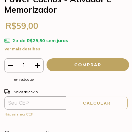
Memorizador
R$59,00
2
x de
R$29,50
sem juros
Ver mais detalhes
em estoque
ALTERAR CEP
Entregas para o CEP:
Meios de envio
CALCULAR
Não sei meu CEP