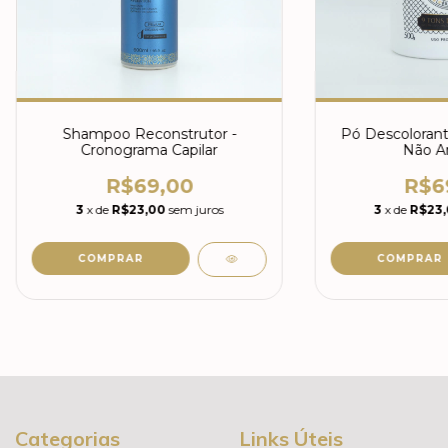
Shampoo Reconstrutor -
Pó Descolorante
Cronograma Capilar
Não A
R$69,00
R$6
3
x de
R$23,00
sem juros
3
x de
R$23
Categorias
Links Úteis