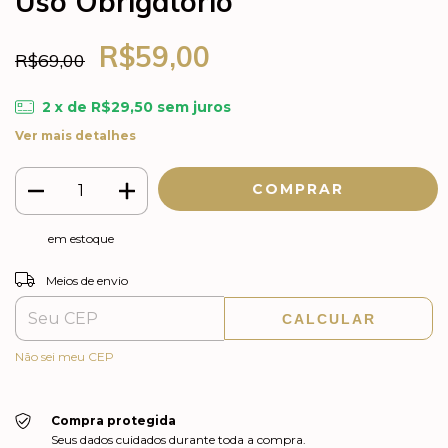
Uso Obrigatório
R$59,00
R$69,00
2
x de
R$29,50
sem juros
Ver mais detalhes
em estoque
ALTERAR CEP
Entregas para o CEP:
Meios de envio
CALCULAR
Não sei meu CEP
Compra protegida
Seus dados cuidados durante toda a compra.