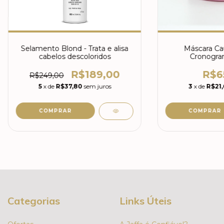
Selamento Blond - Trata e alisa
Máscara Cau
cabelos descoloridos
Cronogram
R$189,00
R$6
R$249,00
5
x de
R$37,80
sem juros
3
x de
R$21,
Categorias
Links Úteis