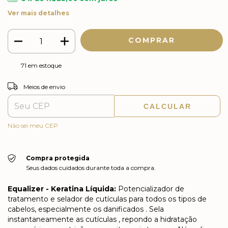
Ver mais detalhes
71
em estoque
ALTERAR CEP
Entregas para o CEP:
Meios de envio
CALCULAR
Não sei meu CEP
Compra protegida
Seus dados cuidados durante toda a compra.
Equalizer - Keratina Líquida:
Potencializador de
tratamento e selador de cutículas para todos os tipos de
cabelos, especialmente os danificados . Sela
instantaneamente as cutículas , repondo a hidratação