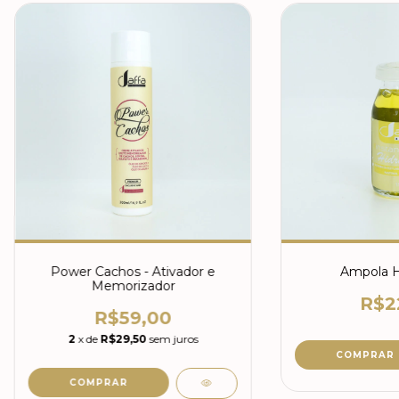
Power Cachos - Ativador e
Ampola H
Memorizador
R$2
R$59,00
2
x de
R$29,50
sem juros