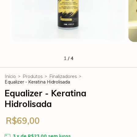
1
/
4
Início
>
Produtos
>
Finalizadores
>
Equalizer - Keratina Hidrolisada
Equalizer - Keratina
Hidrolisada
R$69,00
3
x de
R$23,00
sem juros