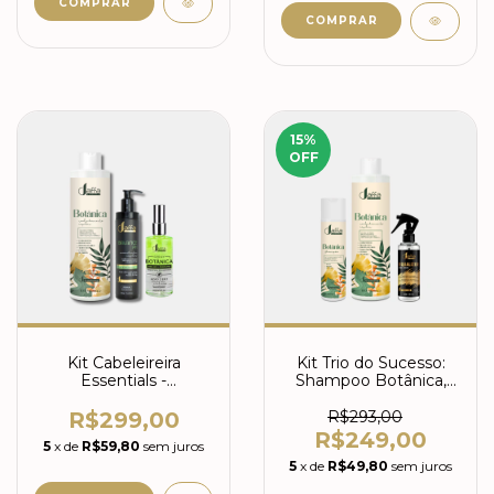
15
%
OFF
Kit Cabeleireira
Kit Trio do Sucesso:
Essentials -
Shampoo Botânica,
Realinhamento
Realinhamento
Botânica 1L, Balance
Botânica e Equalizer
R$299,00
R$293,00
pH 300g e Spray
R$249,00
5
x de
R$59,80
sem juros
Botânica
5
x de
R$49,80
sem juros