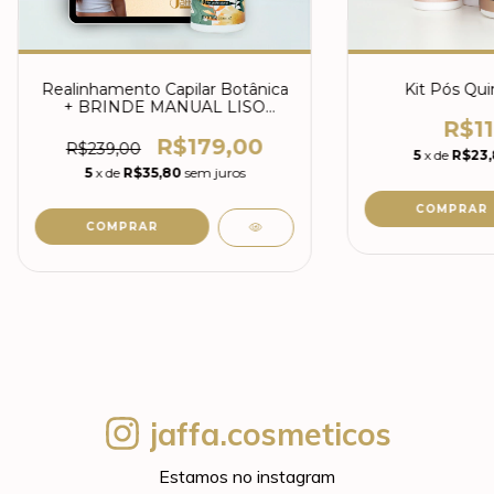
Realinhamento Capilar Botânica
Kit Pós Qu
+ BRINDE MANUAL LISO
PERFEITO
R$11
R$179,00
R$239,00
5
x de
R$23
5
x de
R$35,80
sem juros
jaffa.cosmeticos
Estamos no instagram