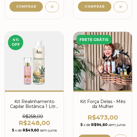
4
%
FRETE GRÁTIS
OFF
Kit Realinhamento
Kit Força Delas - Mês
Capilar Botânica 1 Litro
da Mulher
+ Extreme Liss
R$258,00
R$473,00
R$248,00
5
x de
R$94,60
sem juros
5
x de
R$49,60
sem juros