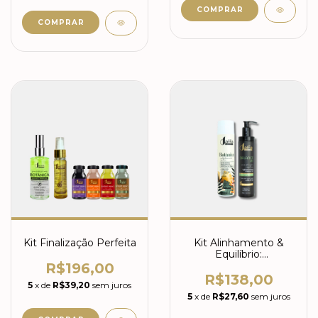
Kit Finalização Perfeita
Kit Alinhamento &
Equilíbrio:
Realinhamento
R$196,00
Botânica 300ml +
R$138,00
5
x de
R$39,20
sem juros
Balance pH 300g
5
x de
R$27,60
sem juros