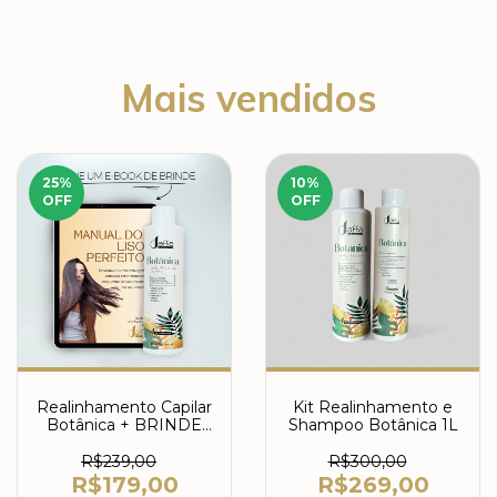
Mais vendidos
25
%
10
%
OFF
OFF
Realinhamento Capilar
Kit Realinhamento e
Botânica + BRINDE
Shampoo Botânica 1L
MANUAL LISO
PERFEITO
R$239,00
R$300,00
R$179,00
R$269,00