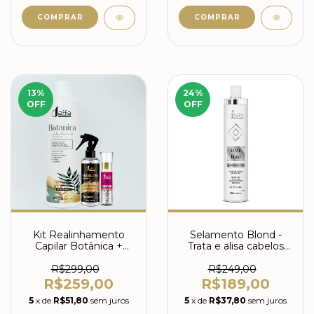
13
%
24
%
OFF
OFF
Kit Realinhamento
Selamento Blond -
Capilar Botânica +
Trata e alisa cabelos
Equalizer + Perfume
descoloridos
R$299,00
R$249,00
R$259,00
R$189,00
5
x de
R$51,80
sem juros
5
x de
R$37,80
sem juros