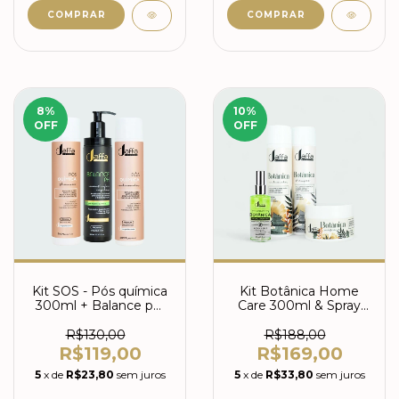
8
%
10
%
OFF
OFF
Kit SOS - Pós química
Kit Botânica Home
300ml + Balance pH
Care 300ml & Spray
300g
Botânica 2 em 1
R$130,00
R$188,00
R$119,00
R$169,00
5
x de
R$23,80
sem juros
5
x de
R$33,80
sem juros