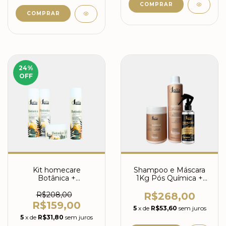
24
%
OFF
Kit homecare
Shampoo e Máscara
Botânica +
1Kg Pós Química +
Realinhamento
Equalizer
Botânica 300ml
R$208,00
R$268,00
R$159,00
5
x de
R$53,60
sem juros
5
x de
R$31,80
sem juros