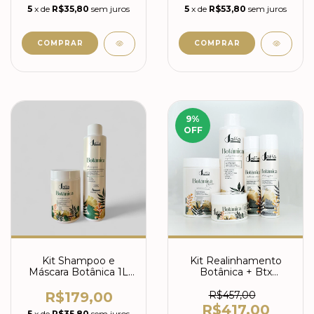
5
x de
R$35,80
sem juros
5
x de
R$53,80
sem juros
9
%
OFF
Kit Shampoo e
Kit Realinhamento
Máscara Botânica 1L
Botânica + Btx
Salão
Botânica
R$179,00
R$457,00
R$417,00
5
x de
R$35,80
sem juros