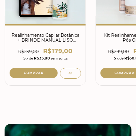
Realinhamento Capilar Botânica
Kit Realinhame
+ BRINDE MANUAL LISO
Pós Q
PERFEITO
R$179,00
R$239,00
R$299,00
5
x de
R$35,80
sem juros
5
x de
R$50